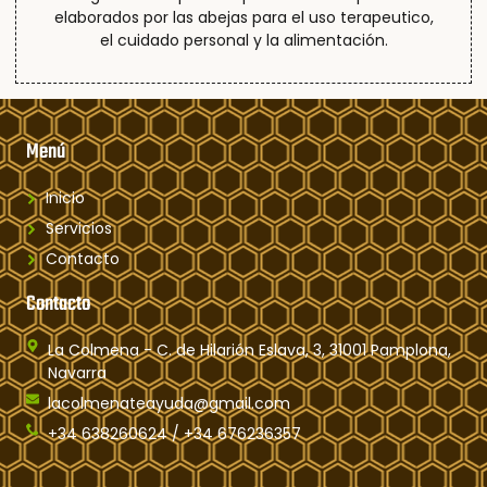
elaborados por las abejas para el uso terapeutico,
el cuidado personal y la alimentación.
Menú
Inicio
Servicios
Contacto
Contacto
La Colmena - C. de Hilarión Eslava, 3, 31001 Pamplona,
Navarra
lacolmenateayuda@gmail.com
+34 638260624 / +34 676236357