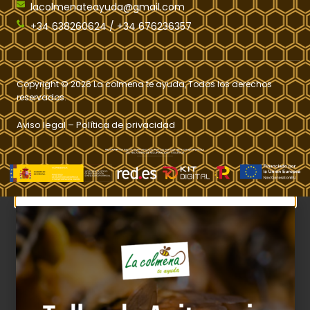
lacolmenateayuda@gmail.com
+34 638260624 / +34 676236357
Copyright © 2026 La colmena te ayuda, Todos los derechos
reservados.
Aviso legal
–
Política de privacidad