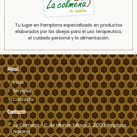
Tu lugar en Pamplona especializado en productos
elaborados por las abejas para el uso terapeutico,
el cuidado personal y la alimentación.
Menú
Inicio
Servicios
Contacto
Contacto
La Colmena - C. de Hilarión Eslava, 3, 31001 Pamplona,
Navarra